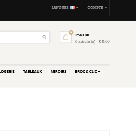
LANGUES:
COMPTE
0
PANIER
0 article (s) - € 0.00
LOGERIE
TABLEAUX
MIROIRS
BROC & CLIC