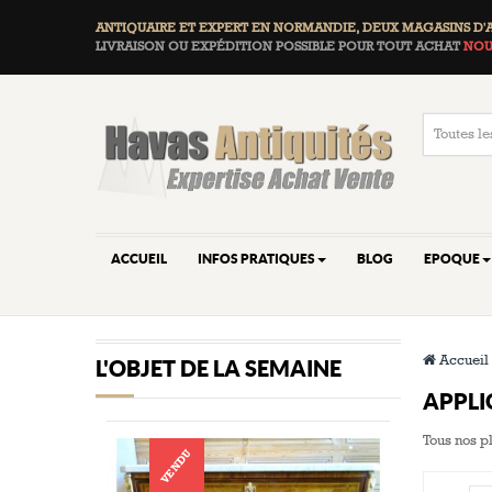
ANTIQUAIRE ET EXPERT EN NORMANDIE, DEUX
MAGASINS D'
LIVRAISON OU EXPÉDITION POSSIBLE POUR TOUT ACHAT
NOU
ACCUEIL
INFOS PRATIQUES
BLOG
EPOQUE
Accueil
L'OBJET DE LA SEMAINE
APPLI
Tous nos p
VENDU