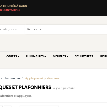
ANTIQUITÉS À CAEN
S CONTACTER
OBJETS
LUMINAIRES
MEUBLES
SCULPTURES
HOR
>
Luminaires
>
Appliques et plafonniers
QUES ET PLAFONNIERS
Il y a 3 produits.
lafonniers et appliques.