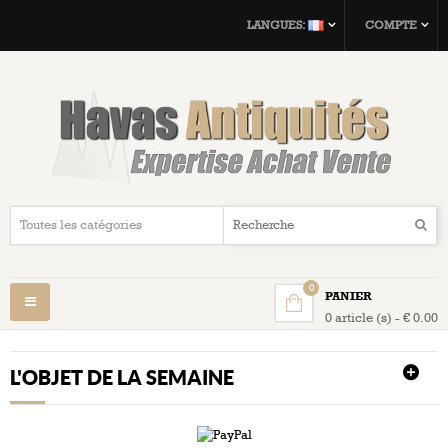
LANGUES:
COMPTE
0
PANIER
Navigation
0 article (s) - € 0.00
bascule
L'OBJET DE LA SEMAINE