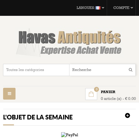
LANGUES:
COMPTE
0
PANIER
Navigation
0 article (s) - € 0.00
bascule
L'OBJET DE LA SEMAINE