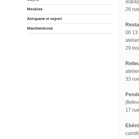
aupay
26 ru
Meubles
Antiquaire et expert
Resta
Manifestations
06 13 
ateli
29 bo
Relie
ateli
33 ru
Pendu
jflef
17 ru
Ebéni
camil