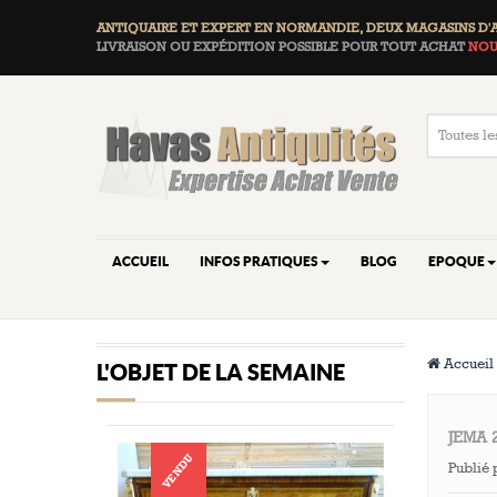
ANTIQUAIRE ET EXPERT EN NORMANDIE, DEUX
MAGASINS D'
LIVRAISON OU EXPÉDITION POSSIBLE POUR TOUT ACHAT
NOU
ACCUEIL
INFOS PRATIQUES
BLOG
EPOQUE
Accueil
L'OBJET DE LA SEMAINE
JEMA 2
VENDU
Publié 