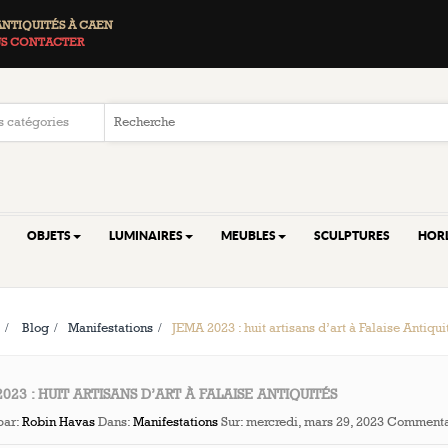
ANTIQUITÉS À CAEN
S CONTACTER
OBJETS
LUMINAIRES
MEUBLES
SCULPTURES
HOR
>
Blog
>
Manifestations
>
JEMA 2023 : huit artisans d’art à Falaise Antiqui
023 : HUIT ARTISANS D’ART À FALAISE ANTIQUITÉS
par:
Robin Havas
Dans:
Manifestations
Sur:
mercredi, mars 29, 2023
Commentai