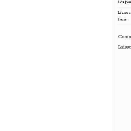
Les Jou
Livres r
Paris
Comm
Laiss