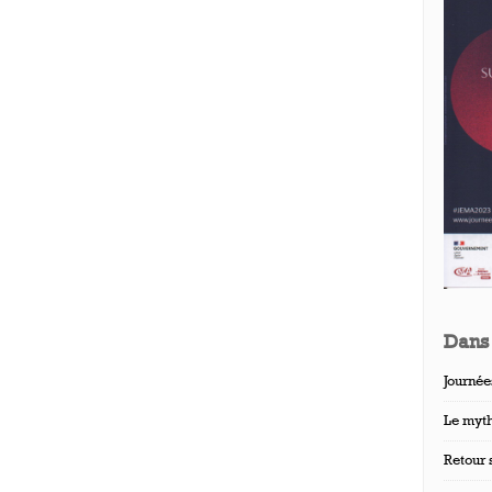
Dans
Journée
Le myth
Retour 