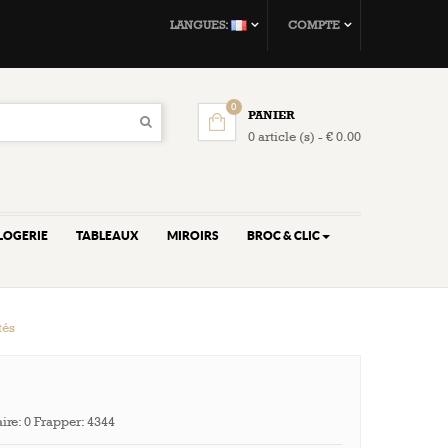
LANGUES:
COMPTE
0
PANIER
0 article (s) - € 0.00
LOGERIE
TABLEAUX
MIROIRS
BROC & CLIC
tés
re:
0
Frapper:
4344