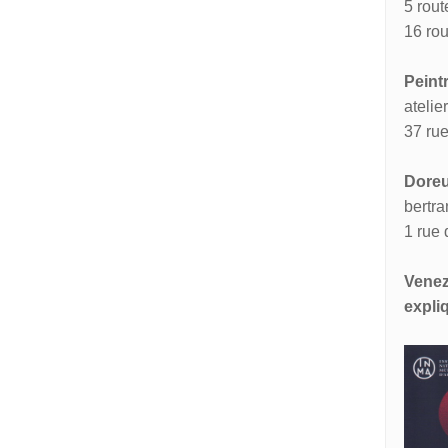
5 rou
16 ro
Peint
ateli
37 rue
Doreu
bertra
1 rue 
Venez
expliq