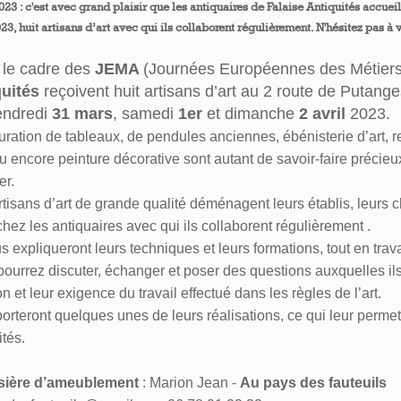
23 : c'est avec grand plaisir que les antiquaires de Falaise Antiquités accuei
023, huit artisans d’art avec qui ils collaborent régulièrement. N'hésitez pas à 
 le cadre des
JEMA
(
Journées Européennes des Métiers 
quités
re
çoivent h
uit artisans d’art au
2 route de Putange
endredi
31 mars
, samedi
1er
et dimanche
2 avril
2023.
ration de tableaux, de pendules anciennes, ébénisterie d’art, r
u encore peinture décorative sont autant de savoir-faire précie
er.
tisans d’art de grande qualité déménagent leurs établis, leurs chev
chez les antiquaires avec qui ils collaborent régulièrement .
us expliqueront leurs techniques et leurs formations, tout en trav
ourrez discuter, échanger et poser des questions auxquelles i
n et leur exigence du travail effectué dans les règles de l’art.
porteront quelques unes de leurs réalisations, ce qui leur perme
tés.
sière d’ameublement
: Marion Jean -
Au pays des fauteuils