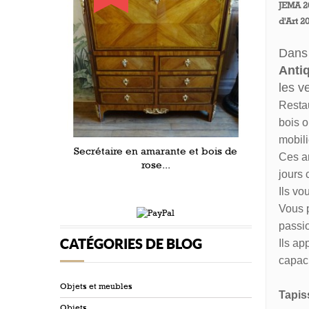
JEMA 20
d'Art 2
D
ans
Anti
les
v
Restau
bois o
mobili
Secrétaire en amarante et bois de
Ces ar
rose...
jours 
Ils vo
Vous p
passio
CATÉGORIES DE BLOG
Ils ap
capaci
Objets et meubles
Tapis
Objets