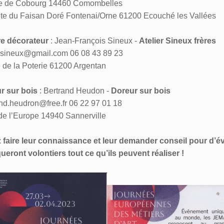
te de Cobourg 14460 Comombelles
ute du Faisan Doré Fontenai/Orne 61200 Ecouché les Vallées
re décorateur
: Jean-François Sineux -
Atelier Sineux frères
ersineux@gmail.com 06 08 43 89 23
 de la Poterie 61200 Argentan
r sur bois
: Bertrand Heudon -
Doreur sur bois
nd.heudron@free.fr 06 22 97 01 18
de l’Europe 14940 Sannerville
 faire leur connaissance et leur demander conseil pour d’éve
ueront volontiers tout ce qu’ils peuvent réaliser !