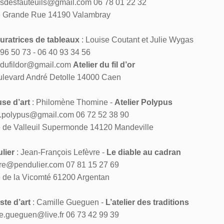
sdesfauteuils@gmail.com 06 78 01 22 32
e Grande Rue 14190 Valambray
uratrices de tableaux
: Louise Coutant et Julie Wygas
96 50 73 - 06 40 93 34 56
erdufildor@gmail.com
Atelier du fil d’or
ulevard André Detolle 14000 Caen
use d’art
: Philomène Thomine -
Atelier Polypus
er.polypus@gmail.com 06 72 52 38 90
e de Valleuil Supermonde 14120 Mandeville
lier
: Jean-François Lefèvre -
Le diable au cadran
evre@pendulier.com 07 81 15 27 69
e de la Vicomté 61200 Argentan
ste d’art
: Camille Gueguen -
L’atelier des traditions
le.gueguen@live.fr 06 73 42 99 39