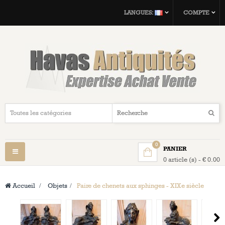
LANGUES:
COMPTE
0
PANIER
Navigation
0 article (s) - € 0.00
bascule
Accueil
>
Objets
>
Paire de chenets aux sphinges - XIXe siècle