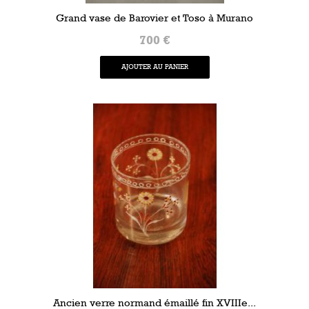
Grand vase de Barovier et Toso à Murano
700 €
AJOUTER AU PANIER
Ancien verre normand émaillé fin XVIIIe...