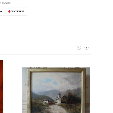
 siècle.
E+
PINTEREST
‹
›