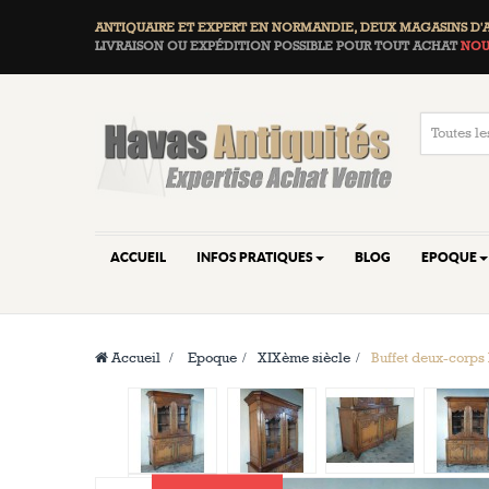
ANTIQUAIRE ET EXPERT EN NORMANDIE, DEUX
MAGASINS D'
LIVRAISON OU EXPÉDITION POSSIBLE POUR TOUT ACHAT
NOU
ACCUEIL
INFOS PRATIQUES
BLOG
EPOQUE
Accueil
>
Epoque
>
XIXème siècle
>
Buffet deux-corps