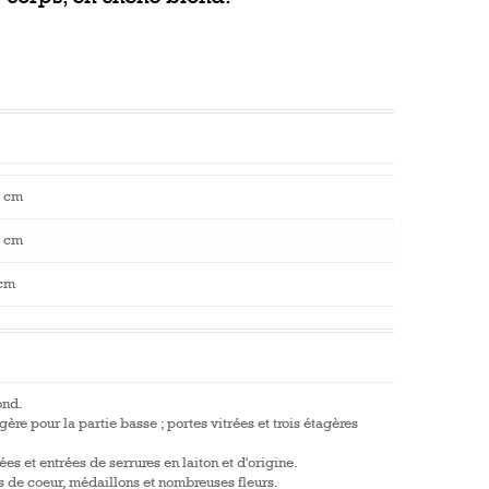
.
 cm
 cm
cm
ond.
agère pour la partie basse ; portes vitrées et trois étagères
es et entrées de serrures en laiton et d'origine.
is de coeur, médaillons et nombreuses fleurs.