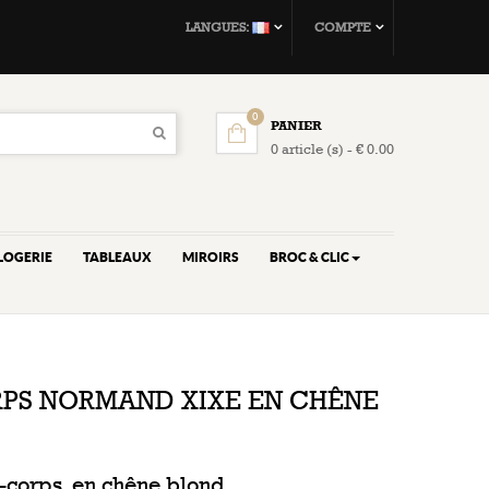
LANGUES:
COMPTE
0
PANIER
0 article (s) - € 0.00
LOGERIE
TABLEAUX
MIROIRS
BROC & CLIC
RPS NORMAND XIXE EN CHÊNE
-corps, en chêne blond.