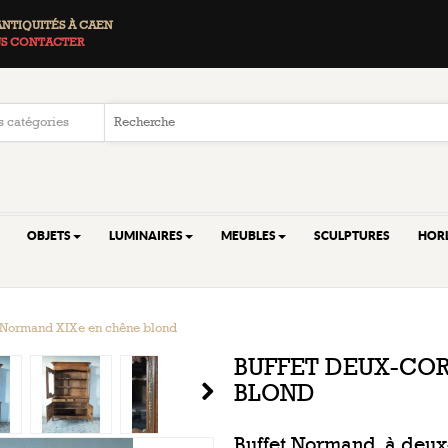
ANTIQUITÉS À CAEN
S CONTACTER
OBJETS
LUMINAIRES
MEUBLES
SCULPTURES
HOR
 Normand XIXe en chêne blond
BUFFET DEUX-CO
BLOND
Buffet Normand, à deux