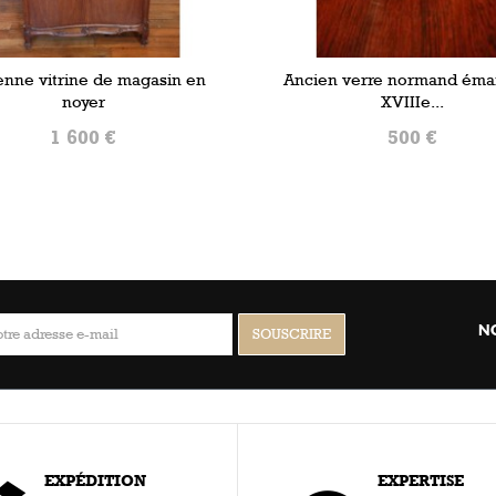
enne vitrine de magasin en
Ancien verre normand émail
noyer
XVIIIe...
1 600 €
500 €
AJOUTER AU PANIER
AJOUTER AU PANIER
N
EXPÉDITION
EXPERTISE