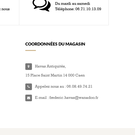
Du mardi au samedi
z nous
Téléphone: 06.71.10.13.09
COORDONNÉES DU MAGASIN
Havas Antiquités,
15 Place Saint Martin 14 000 Caen
Appelez nous au :
06.08.49.74.21
E-mail :
frederic.havas@wanadoo.fr