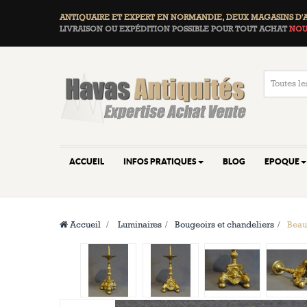
ANTIQUAIRE ET EXPERT EN NORMANDIE, DEUX
MAGASINS D'
LIVRAISON OU EXPÉDITION POSSIBLE POUR TOUT ACHAT
NOU
ACCUEIL
INFOS PRATIQUES
BLOG
EPOQUE
Accueil
>
Luminaires
>
Bougeoirs et chandeliers
>
Beau