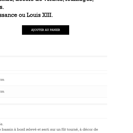
s.
sance ou Louis XIII.
AJOUTER AU PANIER
cm
cm
e.
le bassin à bord relevé et serti sur un fût tourné, à décor de