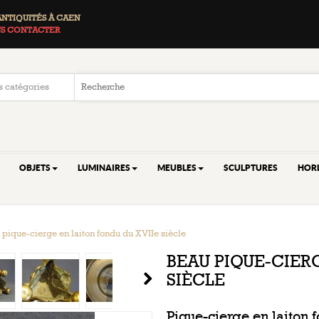
ANTIQUITÉS À CAEN
S CONTACTER
OBJETS
LUMINAIRES
MEUBLES
SCULPTURES
HOR
 pique-cierge en laiton fondu du XVIIe siècle
BEAU PIQUE-CIER
SIÈCLE
Pique-cierge en laiton f