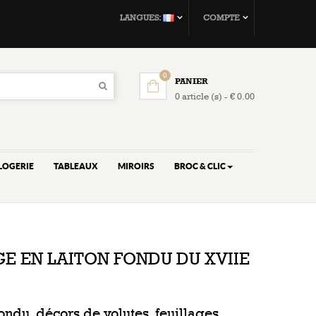
LANGUES:
COMPTE
0
PANIER
0 article (s) - € 0.00
LOGERIE
TABLEAUX
MIROIRS
BROC & CLIC
GE EN LAITON FONDU DU XVIIE
ondu, décors de volutes, feuillages,