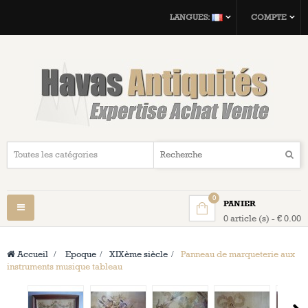
LANGUES:
COMPTE
0
PANIER
Navigation
0 article (s) - € 0.00
bascule
Accueil
>
Epoque
>
XIXème siècle
>
Panneau de marqueterie aux
instruments musique tableau