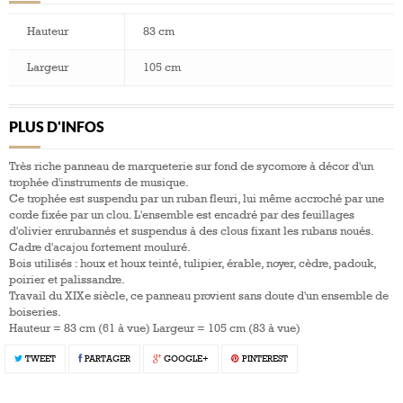
Hauteur
83 cm
Largeur
105 cm
PLUS D'INFOS
Très riche panneau de marqueterie sur fond de sycomore à décor d'un
trophée d'instruments de musique.
Ce trophée est suspendu par un ruban fleuri, lui même accroché par une
corde fixée par un clou. L'ensemble est encadré par des feuillages
d'olivier enrubannés et suspendus à des clous fixant les rubans noués.
Cadre d'acajou fortement mouluré.
Bois utilisés : houx et houx teinté, tulipier, érable, noyer, cèdre, padouk,
poirier et palissandre.
Travail du XIXe siècle, ce panneau provient sans doute d'un ensemble de
boiseries.
Hauteur = 83 cm (61 à vue) Largeur = 105 cm (83 à vue)
TWEET
PARTAGER
GOOGLE+
PINTEREST