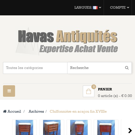
LANGUES:
COMPTE
0
PANIER
Navigation
0 article (s) - € 0.00
bascule
Accueil
>
Archives
>
Chiffonnière en acajou fin XVIIIe