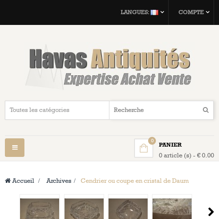
LANGUES:
COMPTE
0
PANIER
Navigation
0 article (s) - € 0.00
bascule
Accueil
>
Archives
>
Cendrier ou coupe en cristal de Daum