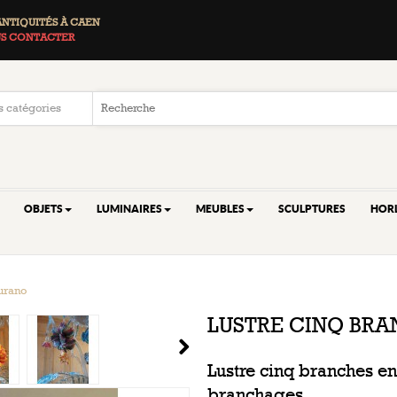
ANTIQUITÉS À CAEN
S CONTACTER
OBJETS
LUMINAIRES
MEUBLES
SCULPTURES
HOR
urano
LUSTRE CINQ BRA
Lustre cinq branches en
branchages.