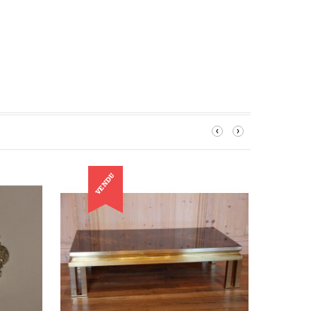
‹
›
VENDU