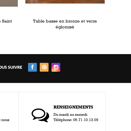
 Saint
Table basse en bronze et verre
églomisé
OUS SUIVRE
RENSEIGNEMENTS
Du mardi au samedi
z nous
Téléphone: 06.71.10.13.09