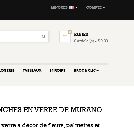
LANGUES:
COMPTE
0
PANIER
0 article (s) - € 0.00
LOGERIE
TABLEAUX
MIROIRS
BROC & CLIC
NCHES EN VERRE DE MURANO
 verre à décor de fleurs, palmettes et