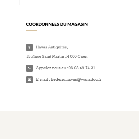
COORDONNÉES DU MAGASIN
Havas Antiquités,
15 Place Saint Martin 14 000 Caen
Appelez nous au :
06.08.49.74.21
E-mail :
frederic.havas@wanadoo.fr