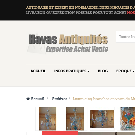
ANTIQUAIRE ET EXPERT EN NORMANDIE, DEUX
MAGASINS D'
LIVRAISON OU EXPÉDITION POSSIBLE POUR TOUT ACHAT
NOU
ACCUEIL
INFOS PRATIQUES
BLOG
EPOQUE
Accueil
>
Archives
>
Lustre cinq branches en verre de M