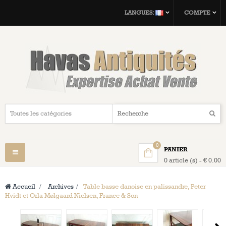
LANGUES:
COMPTE
0
PANIER
Navigation
0 article (s) - € 0.00
bascule
Accueil
>
Archives
>
Table basse danoise en palissandre, Peter
Hvidt et Orla Mølgaard Nielsen, France & Son