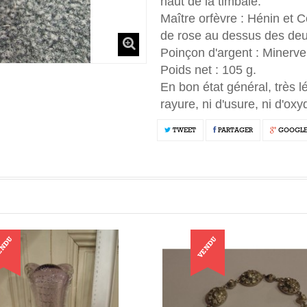
haut de la timbale.
Maître orfèvre : Hénin et
de rose au dessus des deux
Poinçon d'argent : Minerve 
Poids net : 105 g.
En bon état général, très l
rayure, ni d'usure, ni d'oxy
TWEET
PARTAGER
GOOGL
ENDU
VENDU