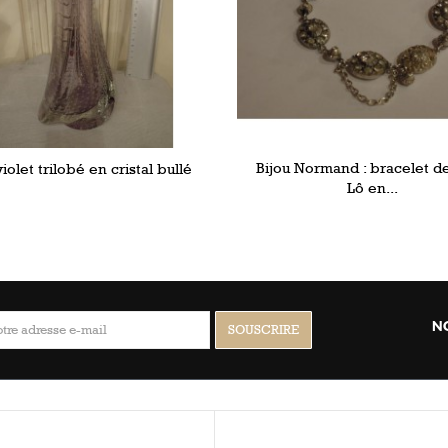
Bijou Normand : bracelet de
iolet trilobé en cristal bullé
Lô en...
N