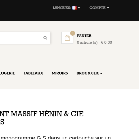
LANGUES:
COMPTE
0
PANIER
0 article (s) - € 0.00
LOGERIE
TABLEAUX
MIROIRS
BROC & CLIC
NT MASSIF HÉNIN & CIE
S
 : monogramme G S dans un cartouche sur un