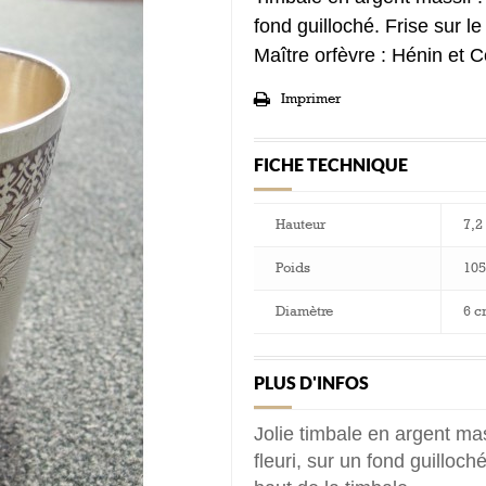
fond guilloché. Frise sur le
Maître orfèvre : Hénin et 
Imprimer
FICHE TECHNIQUE
Hauteur
7,2
Poids
105
Diamètre
6 c
PLUS D'INFOS
Jolie timbale en argent m
fleuri, sur un fond guilloch