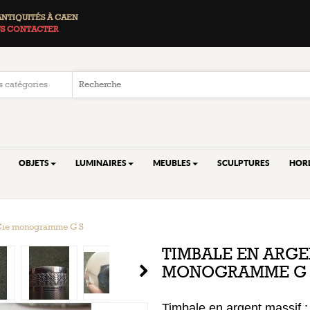
ANTIQUITÉS À CAEN
S CONTACTER
OBJETS
LUMINAIRES
MEUBLES
SCULPTURES
HOR
 Cie monogramme G S
TIMBALE EN ARGE
MONOGRAMME G 
Timbale en argent massif