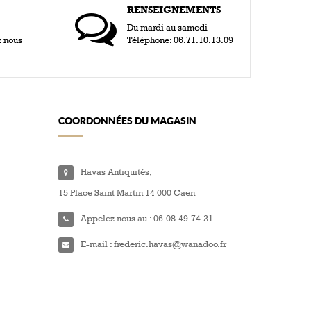
RENSEIGNEMENTS
Du mardi au samedi
z nous
Téléphone: 06.71.10.13.09
COORDONNÉES DU MAGASIN
Havas Antiquités,
15 Place Saint Martin 14 000 Caen
Appelez nous au :
06.08.49.74.21
E-mail :
frederic.havas@wanadoo.fr