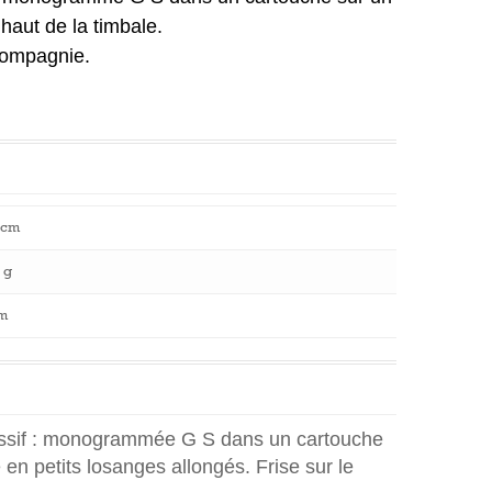
 haut de la timbale.
Compagnie.
 cm
 g
m
assif : monogrammée G S dans un cartouche
é en petits losanges allongés. Frise sur le