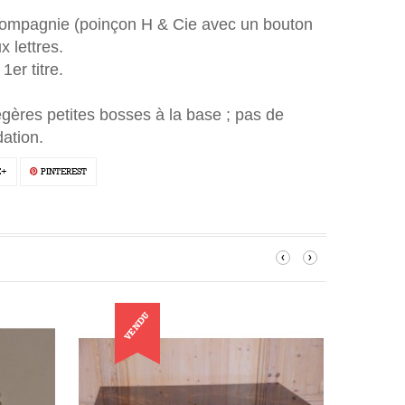
 Compagnie (poinçon
H & Cie avec un bouton
 lettres.
1er titre
.
égères petites bosses à la base ; pas de
dation.
E+
PINTEREST
‹
›
VENDU