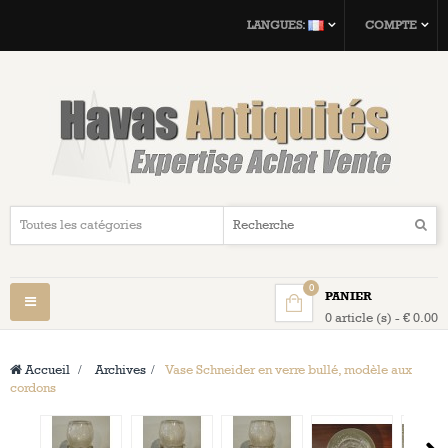
LANGUES:
COMPTE
0
PANIER
Navigation
0 article (s) - € 0.00
bascule
Accueil
>
Archives
>
Vase Schneider en verre bullé, modèle aux
cordons